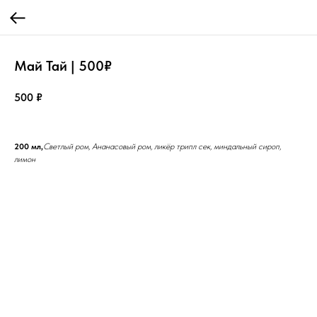
Май Тай | 500₽
500
₽
200 мл,
Светлый ром, Ананасовый ром, ликёр трипл сек, миндальный сироп,
лимон